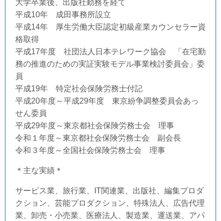
大学卒業後、出版社勤務を経て
平成10年 成田事務所設立
平成14年 厚生労働大臣認定初級産業カウンセラー資
格取得
平成17年度 社団法人日本テレワーク協会 「在宅勤
務の推進のための実証実験モデル事業検討委員会」委
員
平成19年 特定社会保険労務士付記
平成20年度～平成29年度 東京紛争調整委員会あっ
せん委員
平成29年度～東京都社会保険労務士会 理事
令和１年度～東京都社会保険労務士会 副会長
令和３年度～全国社会保険労務士会 理事
＊主な実績＊
サービス業、旅行業、IT関連業、出版社、編集プロダ
クション、芸能プロダクション、特殊法人、広告代理
業、卸売・小売業、医療法人、製造業、運送業、アパ